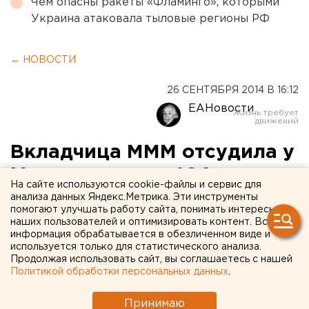
Чем опасны ракеты «Фламинго», которыми
Украина атаковала тыловые регионы РФ
← НОВОСТИ
26 СЕНТЯБРЯ 2014 В 16:12
ЕАНовости
Вкладчица МММ отсудила у
Мавроди почти 400 тысяч
На сайте используются cookie-файлы и сервис для
рублей
анализа данных Яндекс.Метрика. Эти инструменты
помогают улучшать работу сайта, понимать интересы
наших пользователей и оптимизировать контент. Вся
Правда, неизвестно, когда финансист соизволит
информация обрабатывается в обезличенном виде и
их вернуть.
используется только для статистического анализа.
Продолжая использовать сайт, вы соглашаетесь с нашей
Политикой обработки персональных данных
.
Москвичка – жертва первой «МММ» - отсудила 379
187 рублей у основателя
пирамиды Сергея Мавроди
.
Принимаю