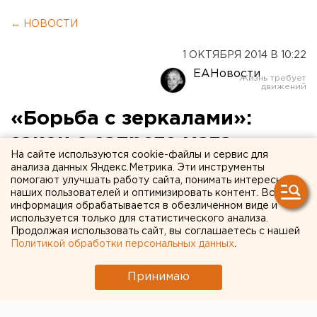
← НОВОСТИ
1 ОКТЯБРЯ 2014 В 10:22
ЕАНовости
«Борьба с зеркалами»:
закон о запрете мата
На сайте используются cookie-файлы и сервис для
мешает работать
анализа данных Яндекс.Метрика. Эти инструменты
помогают улучшать работу сайта, понимать интересы
Константину Райкину
наших пользователей и оптимизировать контент. Вся
информация обрабатывается в обезличенном виде и
используется только для статистического анализа.
Режиссеру приходится отказываться от
Продолжая использовать сайт, вы соглашаетесь с нашей
постановок многих пьес молодых авторов.
Политикой обработки персональных данных
.
После того, как в силу вступил закон о запрете мата,
Принимаю
режиссер и худрук театра «Сатирикон» Константин
Райкин стал отказываться от постановок многих