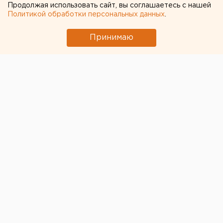
Продолжая использовать сайт, вы соглашаетесь с нашей
Политикой обработки персональных данных
.
Концерт Андрея Макаревича, который должен был
состояться накануне, 8 октября, в Воронеже,
Принимаю
отменили. Причина – низкая продажа билетов,
передает корреспондент агентства ЕАН.
Сколько именно билетов не смогли продать,
организаторы не сообщают. Известно только, что
концертный зал, где планировалось выступление
артиста, вмещает 2,2 тысячи зрителей. Билеты
стоили от 1,5 до 4,5 тысячи рублей.
Напомним
, что Макаревич отменил тур по Украине и
перенес его ориентировочно на весну. Выяснилось,
что у певца проблемы со здоровьем и ему придется
пройти лечение. Европейско-Азиатские Новости.
Общество