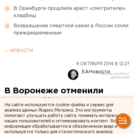
В Оренбурге продлили арест «смотрителю»
кладбищ
Возвращение смертной казни в России сочли
преждевременным
← НОВОСТИ
9 ОКТЯБРЯ 2014 В 12:27
ЕАНовости
В Воронеже отменили
концерт Макаревича из-за
На сайте используются cookie-файлы и сервис для
низкой продажи билетов
анализа данных Яндекс.Метрика. Эти инструменты
помогают улучшать работу сайта, понимать интересы
наших пользователей и оптимизировать контент. Вся
Жители Воронежа не раскупили билеты на
информация обрабатывается в обезличенном виде и
выступление певца.
используется только для статистического анализа.