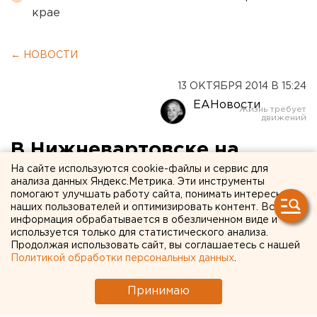
крае
← НОВОСТИ
13 ОКТЯБРЯ 2014 В 15:24
ЕАНовости
В Нижневартовске на
живодера, угробившего
На сайте используются cookie-файлы и сервис для
анализа данных Яндекс.Метрика. Эти инструменты
медвежонка, завели
помогают улучшать работу сайта, понимать интересы
наших пользователей и оптимизировать контент. Вся
уголовное дело
информация обрабатывается в обезличенном виде и
используется только для статистического анализа.
Продолжая использовать сайт, вы соглашаетесь с нашей
Безжалостному мужчине грозит арест на срок до
Политикой обработки персональных данных
.
полугода.
Принимаю
В Нижневартовске на живодера, который ударил