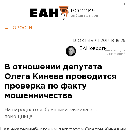
[18+]
РОССИЯ
Екатеринбург
← НОВОСТИ
Челябинск
13 ОКТЯБРЯ 2014 В 16:29
Курган
ЕАНовости
Оренбург
В отношении депутата
Олега Кинева проводится
проверка по факту
мошенничества
На народного избранника заявила его
помощница.
Над екатеринбургским депутатом Олегом Киневым,