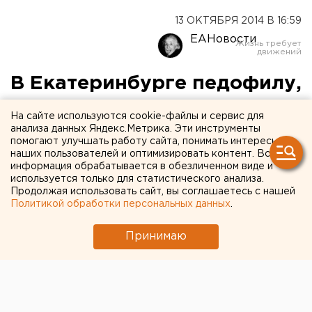
13 ОКТЯБРЯ 2014 В 16:59
ЕАНовости
В Екатеринбурге педофилу,
надругавшемуся над
На сайте используются cookie-файлы и сервис для
девочкой, дали 16 лет
анализа данных Яндекс.Метрика. Эти инструменты
помогают улучшать работу сайта, понимать интересы
наших пользователей и оптимизировать контент. Вся
Екатеринбургский педофил сядет на 16 лет.
информация обрабатывается в обезличенном виде и
используется только для статистического анализа.
Продолжая использовать сайт, вы соглашаетесь с нашей
Свердловский областной суд огласил приговор 27-
Политикой обработки персональных данных
.
летнему Михаилу Филатову, который надругался над
десятилетней девочкой в лифте дома в
Принимаю
Екатеринбурге. Об этом агентству ЕАН сообщили в
пресс-службе свердловского следственного
управления.
Мужчину признали виновным в совершении
насильственных действий сексуального характера в