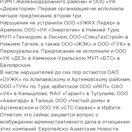
РЭМП Железнодорожного района» и ООО «УК
«Директория». Первая организация не исполнила
четыре предписания, вторая три.
Нарушения не устранили ООО «УЖКХ Лидер» в
Арамили, ООО «УК «Энергетик» в Нижней Туре,
МУП «Технодом» в Лесном, ООО «СпецТехСтрой» в
Нижнем Тагиле, а также ООО «ЖЭК» и ООО «ГУК» в
Первоуральске. Предписания не исполнили и ООО
«УК «ДЕЗ» в Каменске-Уральском, МУП «БТС» в
Белоярском.
В числе нарушителей до сих пор остаются ОАО
«ОУЖК» по Алапаевскому и Артемовскому районам,
ООО «ТУК» по Туре, ирбитское ООО «ИКП», ОАО
«УК» в Камышлове, МАУ «Гарант» в Тугулыме, ООО
«Авангард» в Талице, ООО «Чистый домъ» в
Артемовском и ООО УК «СТС-Сервис» в Ирбите.
Отметим, что сейчас решается вопрос о
возбуждении административного дела в отношении
этих компаний. Европейско-Азиатские Новости.