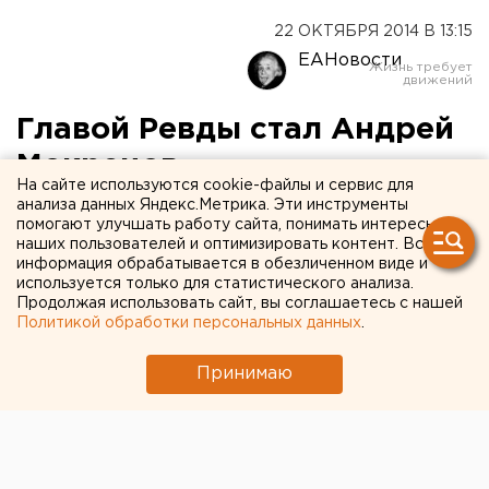
22 ОКТЯБРЯ 2014 В 13:15
ЕАНовости
Главой Ревды стал Андрей
Мокрецов
На сайте используются cookie-файлы и сервис для
анализа данных Яндекс.Метрика. Эти инструменты
Ревду возглавил Андрей Мокрецов.
помогают улучшать работу сайта, понимать интересы
наших пользователей и оптимизировать контент. Вся
информация обрабатывается в обезличенном виде и
В Ревде выбрали нового главу городского округа.
используется только для статистического анализа.
Им стал Андрей Мокрецов, передает
Продолжая использовать сайт, вы соглашаетесь с нашей
корреспондент агентства ЕАН.
Политикой обработки персональных данных
.
Кандидатуру поддержали 15 депутатов из 18.
Напомним, 10 октября экс-глава муниципалитета
Принимаю
Геннадий Шалагин заявил о досрочном сложении
полномочий. Европейско-Азиатские Новости.
Фото:www.revda-info.ru