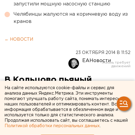
запустили мощную насосную станцию
Челябинцы жалуются на коричневую воду из
кранов
← НОВОСТИ
23 ОКТЯБРЯ 2014 В 11:52
ЕАНовости
В Кольцово пьяный
мужчина пытался
На сайте используются cookie-файлы и сервис для
анализа данных Яндекс.Метрика. Эти инструменты
разменять 100-долларовую
помогают улучшать работу сайта, понимать интересы
наших пользователей и оптимизировать контент. Вся
фальшивку
информация обрабатывается в обезличенном виде и
используется только для статистического анализа.
Продолжая использовать сайт, вы соглашаетесь с нашей
Кассир определил подделку и вызвал
Политикой обработки персональных данных
.
транспортную полицию.