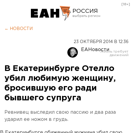
[18+]
РОССИЯ
Екатеринбург
← НОВОСТИ
Челябинск
23 ОКТЯБРЯ 2014 В 12:36
Курган
ЕАНовости
Оренбург
В Екатеринбурге Отелло
убил любимую женщину,
бросившую его ради
бывшего супруга
Ревнивец выследил свою пассию и два раза
ударил ее ножом в грудь.
В Екатеринбурге обиженный мужчина убил свою