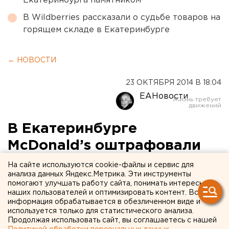
Екатеринбурга памятником
В Wildberries рассказали о судьбе товаров на
горящем складе в Екатеринбурге
← НОВОСТИ
23 ОКТЯБРЯ 2014 В 18:04
ЕАНовости
В Екатеринбурге
McDonald’s оштрафовали
на 50 тысяч рублей
На сайте используются cookie-файлы и сервис для
анализа данных Яндекс.Метрика. Эти инструменты
помогают улучшать работу сайта, понимать интересы
Роспотребнадзор подал еще два иска к сети
наших пользователей и оптимизировать контент. Вся
ресторанов.
информация обрабатывается в обезличенном виде и
используется только для статистического анализа.
Продолжая использовать сайт, вы соглашаетесь с нашей
Арбитражный суд Свердловской области