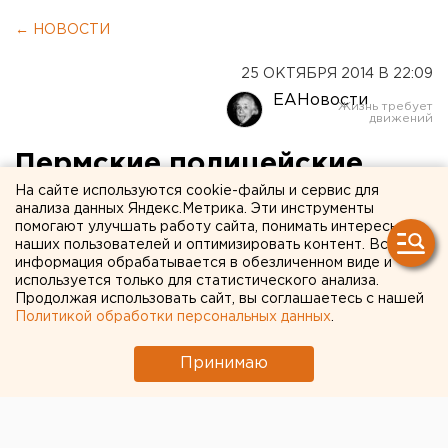
← НОВОСТИ
25 ОКТЯБРЯ 2014 В 22:09
ЕАНовости
Пермские полицейские
нашли подозреваемого в
На сайте используются cookie-файлы и сервис для
анализа данных Яндекс.Метрика. Эти инструменты
убийстве спустя 22 года
помогают улучшать работу сайта, понимать интересы
наших пользователей и оптимизировать контент. Вся
после преступления
информация обрабатывается в обезличенном виде и
используется только для статистического анализа.
Продолжая использовать сайт, вы соглашаетесь с нашей
Мужчина дал признательные показания.
Политикой обработки персональных данных
.
В реке Данилиха в Пермском крае в июле 1992 года
Принимаю
был обнаружен труп мужчины с признаками
насильственной смерти. Установить подозреваемого
сразу не удалось. Но пермские полицейские вели