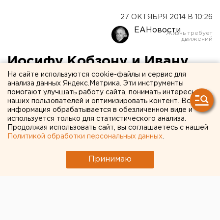
27 ОКТЯБРЯ 2014 В 10:26
ЕАНовости
Иосифу Кобзону и Ивану
Охлобыстину запретили
На сайте используются cookie-файлы и сервис для
анализа данных Яндекс.Метрика. Эти инструменты
въезд в Украину
помогают улучшать работу сайта, понимать интересы
наших пользователей и оптимизировать контент. Вся
информация обрабатывается в обезличенном виде и
В черный список попали еще несколько сотен
используется только для статистического анализа.
Продолжая использовать сайт, вы соглашаетесь с нашей
россиян.
Политикой обработки персональных данных
.
Служба безопасности Украины запретила въезд на
Принимаю
территорию страны российскому певцу
Иосифу
Кобзону
и актеру Ивану Охлобыстину, передает
корреспондент агентства ЕАН.
По словам советника главы СБУ Маркияна
Лубкивского, в черный список попали фамилии еще