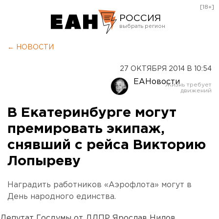
[18+]
РОССИЯ
Екатеринбург
← НОВОСТИ
Челябинск
27 ОКТЯБРЯ 2014 В 10:54
Курган
ЕАНовости
Оренбург
В Екатеринбурге могут
премировать экипаж,
снявший с рейса Викторию
Лопыреву
Наградить работников «Аэрофлота» могут в
День народного единства.
Депутат Госдумы от ЛДПР Ярослав Нилов