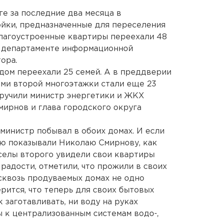
е за последние два месяца в
йки, предназначенные для переселения
благоустроенные квартиры переехали 48
в департаменте информационной
ора.
 дом переехали 25 семей. А в преддверии
ми второй многоэтажки стали еще 23
вручили министр энергетики и ЖКХ
ирнов и глава городского округа
инистр побывал в обоих домах. И если
ью показывали Николаю Смирнову, как
оселы второго увидели свои квартиры
 радости, отметили, что прожили в своих
асквозь продуваемых домах не одно
ерится, что теперь для своих бытовых
 заготавливать, ни воду на руках
 к централизованным системам водо-,