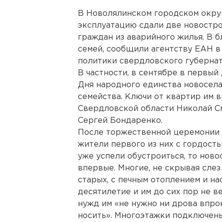
В Новолялинском городском округ
эксплуатацию сдали две новостро
граждан из аварийного жилья. В 
семей, сообщили агентству ЕАН 
политики свердловского губернат
В частности, в сентябре в первый
Дня народного единства новосела
семейства. Ключи от квартир им 
Свердловской области Николай См
Сергей Бондаренко.
После торжественной церемонии м
жители первого из них с гордост
уже успели обустроиться, то нов
впервые. Многие, не скрывая слез
старых, с печным отоплением и н
десятилетие и им до сих пор не в
нужд им «не нужно ни дрова впрок
носить». Многоэтажки подключены