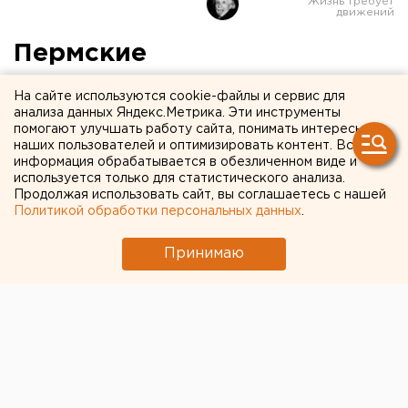
Пермские
антимонопольщики
На сайте используются cookie-файлы и сервис для
возбудили дела против
анализа данных Яндекс.Метрика. Эти инструменты
помогают улучшать работу сайта, понимать интересы
поставщиков
наших пользователей и оптимизировать контент. Вся
информация обрабатывается в обезличенном виде и
продовольствия
используется только для статистического анализа.
Продолжая использовать сайт, вы соглашаетесь с нашей
Политикой обработки персональных данных
.
В регионе выросли цены на мясо птицы и гречку,
а оптовики отказались предоставлять в УФАС
Принимаю
необходимые сведения.
УФАС Прикамья возбудило 4 административных
дела в отношении крупных поставщиков
продовольствия, передает корреспондент
агентства ЕАН со ссылкой на исполняющего
обязанности руководителя регионального