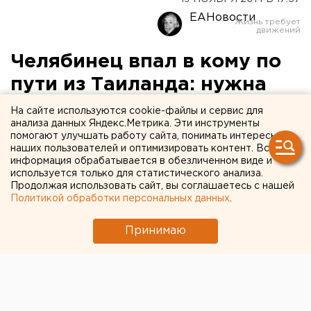
ЕАНовости
Челябинец впал в кому по
пути из Таиланда: нужна
помощь
На сайте используются cookie-файлы и сервис для
анализа данных Яндекс.Метрика. Эти инструменты
помогают улучшать работу сайта, понимать интересы
Сейчас мужчина в состоянии комы находится в
наших пользователей и оптимизировать контент. Вся
клинике Индии.
информация обрабатывается в обезличенном виде и
используется только для статистического анализа.
Продолжая использовать сайт, вы соглашаетесь с нашей
Житель Челябинской области – 50-летний Андрей
Политикой обработки персональных данных
.
Вахитов – впал в кому, возвращаясь из Таиланда в
Россию. В самолете по пути из Бангока в Москву ему
Принимаю
стало плохо. Экипаж произвел экстренную посадку
воздушного судна на территории Индии. Мужчину
доставили в одну из клиник Нью-Дели, но там он
впал в кому, сообщили агентству ЕАН в пресс-
службе аппарата челябинского омбудсмена.