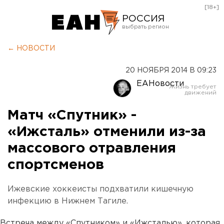
[18+]
РОССИЯ
Екатеринбург
← НОВОСТИ
Челябинск
20 НОЯБРЯ 2014 В 09:23
Курган
ЕАНовости
Оренбург
Матч «Спутник» -
«Ижсталь» отменили из-за
массового отравления
спортсменов
Ижевские хоккеисты подхватили кишечную
инфекцию в Нижнем Тагиле.
Встреча между «Спутником» и «Ижсталью», которая