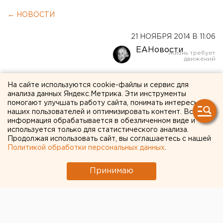
← НОВОСТИ
21 НОЯБРЯ 2014 В 11:06
ЕАНовости
Дворник в Кургане
На сайте используются cookie-файлы и сервис для
анализа данных Яндекс.Метрика. Эти инструменты
обнаружил изрезанный
помогают улучшать работу сайта, понимать интересы
труп за гаражами
наших пользователей и оптимизировать контент. Вся
информация обрабатывается в обезличенном виде и
используется только для статистического анализа.
По факту убийства возбуждено уголовное дело.
Продолжая использовать сайт, вы соглашаетесь с нашей
Политикой обработки персональных данных
.
В Кургане за гаражами дворник обнаружил труп 49-
Принимаю
летней женщины, сообщили агентству ЕАН в
следственном управлении СКР Зауралья.
При осмотре тела силовики обнаружили
множественные ножевые ранения. По факту
убийства возбуждено уголовное дело.