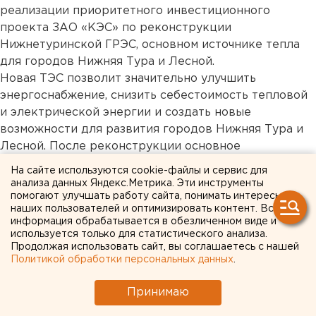
реализации приоритетного инвестиционного
проекта ЗАО «КЭС» по реконструкции
Нижнетуринской ГРЭС, основном источнике тепла
для городов Нижняя Тура и Лесной.
Новая ТЭС позволит значительно улучшить
энергоснабжение, снизить себестоимость тепловой
и электрической энергии и создать новые
возможности для развития городов Нижняя Тура и
Лесной. После реконструкции основное
оборудование существующей ГРЭС, которой в
На сайте используются cookie-файлы и сервис для
декабре 2015 года исполнится 65 лет, будет
анализа данных Яндекс.Метрика. Эти инструменты
выведено из работы. Европейско-Азиатские
помогают улучшать работу сайта, понимать интересы
наших пользователей и оптимизировать контент. Вся
Новости.
информация обрабатывается в обезличенном виде и
используется только для статистического анализа.
Продолжая использовать сайт, вы соглашаетесь с нашей
Общество
Политикой обработки персональных данных
.
Принимаю