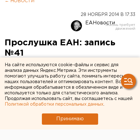
← НОВОСТИ
28 НОЯБРЯ 2014 В 17:33
ЕАНовости
Прослушка ЕАН: запись
№41
На сайте используются cookie-файлы и сервис для
В этом выпуске: кто покидает «Единую Россию»,
анализа данных Яндекс.Метрика. Эти инструменты
кто будет кошмарить Заксобр, судьба
помогают улучшать работу сайта, понимать интересы
наших пользователей и оптимизировать контент. Вся
депутатства Кинева и финал истории с
информация обрабатывается в обезличенном виде и
Лошагиным.
используется только для статистического анализа.
Продолжая использовать сайт, вы соглашаетесь с нашей
Шептий примет вызов Сергина и Тестова
Политикой обработки персональных данных
.
По слухам, секретарь регионального отделения
Принимаю
«Единой России» Виктор Шептий получил нагоняй
от руководства за «самоволку» Виктора Тестова и
Дмитрия Сергина. Он обижен и готовит коллегам из