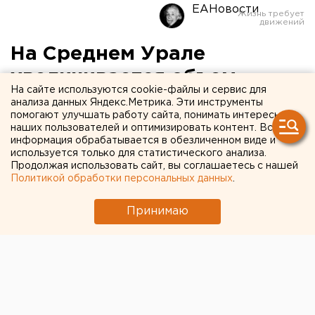
ЕАНовости
На Среднем Урале
увеличивается объем
На сайте используются cookie-файлы и сервис для
инвестиций в основной
анализа данных Яндекс.Метрика. Эти инструменты
помогают улучшать работу сайта, понимать интересы
капитал
наших пользователей и оптимизировать контент. Вся
информация обрабатывается в обезличенном виде и
используется только для статистического анализа.
Рост отмечается в транспортном производстве,
Продолжая использовать сайт, вы соглашаетесь с нашей
добыче полезных ископаемых, пищепроме и
Политикой обработки персональных данных
.
сельском хозяйстве.
Принимаю
На среднем Урале с начала года отмечается рост в
производстве транспорта и оборудования, добыче
полезных ископаемых (кроме топливно-
энергетических, - прим. ЕАН), а также в
производстве пищевых продуктов и в сельском
хозяйстве. Увеличился объем инвестиций в