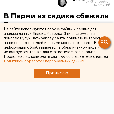
ЕАНовости
В Перми из садика сбежали
3 мальчика: один из них
На сайте используются cookie-файлы и сервис для
провалился под лед
анализа данных Яндекс.Метрика. Эти инструменты
помогают улучшать работу сайта, понимать интересы
наших пользователей и оптимизировать контент. Вся
Дети беспрепятственно вышли за ограду
информация обрабатывается в обезличенном виде и
дошкольного учреждения.
используется только для статистического анализа.
Продолжая использовать сайт, вы соглашаетесь с нашей
Политикой обработки персональных данных
.
В Перми трое мальчиков 6 лет сбежали из детского
сада. Приятели пошли гулять к Каме в районе улицы
Принимаю
Кировградской, передает корреспондент агентства
ЕАН со ссылкой на ГУ МЧС региона.
В итоге один из ребят провалился под лед. К
счастью, неравнодушные прохожие, заметившие
тонущего мальчишку, достали его из воды и вызвали
бригаду медиков. Мальчику была оказана
квалифицированная помощь.