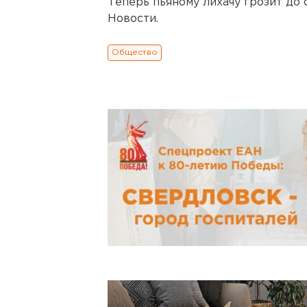
Теперь пьяному лихачу грозит до
Новости.
Общество