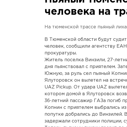
человека на тр
На тюменской трассе пьяный лих
В Тюменской области будут судит
человек, сообщили агентству ЕАН
прокуратуры.
Житель поселка Винзили, 27-летни
дня пьянствовал с приятелем. За
Южную, за руль сел пьяный Копни
Ялуторовск он вылетел на встречн
UAZ Pickup. От удара UAZ вылетел 
котором домой в Ялуторовск возв
36-летний пассажир ГАЗа погиб п
Копнин с приятелем выбрались из
попутке добрались до Винзилей. 
задержали сотрудники полиции, с