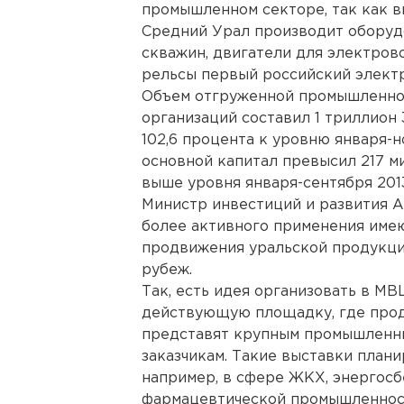
промышленном секторе, так как 
Средний Урал производит оборуд
скважин, двигатели для электрово
рельсы первый российский электр
Объем отгруженной промышленной
организаций составил 1 триллион 
102,6 процента к уровню января-н
основной капитал превысил 217 ми
выше уровня января-сентября 2013
Министр инвестиций и развития 
более активного применения име
продвижения уральской продукции
рубеж.
Так, есть идея организовать в М
действующую площадку, где про
представят крупным промышленн
заказчикам. Такие выставки плани
например, в сфере ЖКХ, энергос
фармацевтической промышленност