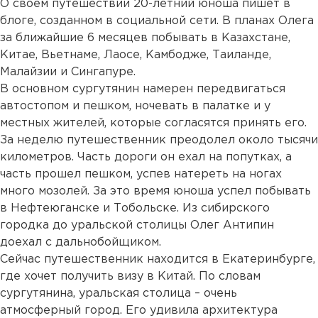
О своем путешествии 20-летний юноша пишет в
блоге, созданном в социальной сети. В планах Олега
за ближайшие 6 месяцев побывать в Казахстане,
Китае, Вьетнаме, Лаосе, Камбодже, Таиланде,
Малайзии и Сингапуре.
В основном сургутянин намерен передвигаться
автостопом и пешком, ночевать в палатке и у
местных жителей, которые согласятся принять его.
За неделю путешественник преодолел около тысячи
километров. Часть дороги он ехал на попутках, а
часть прошел пешком, успев натереть на ногах
много мозолей. За это время юноша успел побывать
в Нефтеюганске и Тобольске. Из сибирского
городка до уральской столицы Олег Антипин
доехал с дальнобойщиком.
Сейчас путешественник находится в Екатеринбурге,
где хочет получить визу в Китай. По словам
сургутянина, уральская столица – очень
атмосферный город. Его удивила архитектура