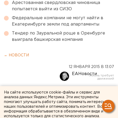
Арестованная свердловская чиновница
попытается выйти из СИЗО
Федеральные компании не могут найти в
Екатеринбурге земли под апартаменты
Тендер по Зауральной роще в Оренбурге
выиграла башкирская компания
← НОВОСТИ
12 ЯНВАРЯ 2015 В 13:07
ЕАНовости
Альпинисты покорили
На сайте используются cookie-файлы и сервис для
анализа данных Яндекс.Метрика. Эти инструменты
ледовый городок
помогают улучшать работу сайта, понимать интересы
Екатеринбурга
наших пользователей и оптимизировать контент. Вся
информация обрабатывается в обезличенном виде и
используется только для статистического анализа.