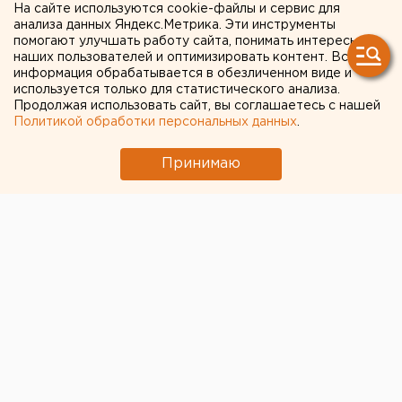
На сайте используются cookie-файлы и сервис для
Депутаты не нашли в повестке
анализа данных Яндекс.Метрика. Эти инструменты
соответствующего вопроса.
помогают улучшать работу сайта, понимать интересы
наших пользователей и оптимизировать контент. Вся
информация обрабатывается в обезличенном виде и
Сегодня в начале заседания свердловского
используется только для статистического анализа.
Заксобрания депутаты не обнаружили в повестке
Продолжая использовать сайт, вы соглашаетесь с нашей
вопрос о
ликвидации поста пятого вице-спикера
, от
Политикой обработки персональных данных
.
которого отказался Георгий Перский, передает
Принимаю
корреспондент агентства ЕАН.
Отсутствие заявленного председателем
Заксобрания вопроса смутило парламентариев. По
словам представителя «Справедливой России»
Дмитрия Ионина, нужно оставить только одного
вице-спикера, и пост должен быть ликвидирован.
Елена Кукушкина, выступая от КПРФ, заявила, что
фракция вообще не будет голосовать по этому
вопросу, если должность единственного
оппозиционного заместителя председателя решат
убрать.