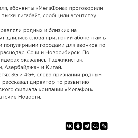
аля, абоненты «МегаФона» проговорили
 тысяч гигабайт, сообщили агентству
дравляли родных и близких на
ут длились слова признаний абонентам в
ми популярными городами для звонков по
Краснодар, Сочи и Новосибирск. По
идерах оказались Таджикистан,
н, Азербайджан и Китай.
етях 3G и 4G+, слова признаний родным
– рассказал директор по развитию
ьского филиала компании «МегаФон»
атские Новости.