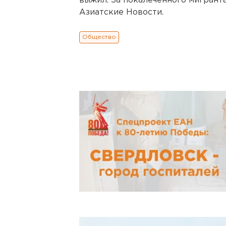
выжил. За покалеченного мигрант
Азиатские Новости.
Общество