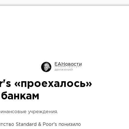
ЕАНовости
r's «проехалось»
 банкам
финансовые учреждения.
ство Standard & Poor's понизило