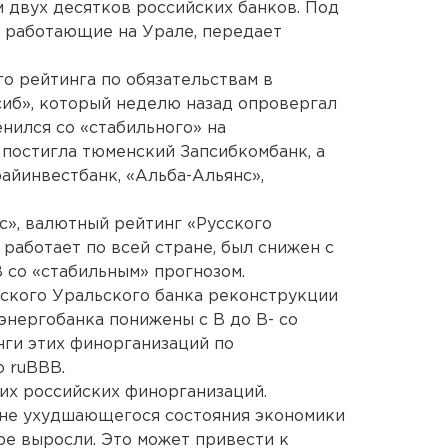
м двух десятков российских банков. Под
, работающие на Урале, передает
го рейтинга по обязательствам в
иб», который неделю назад опровергал
енился со «стабильного» на
 постигла тюменский Запсибкомбанк, а
райинвестбанк, «Альба-Альянс»,
с», валютный рейтинг «Русского
 работает по всей стране, был снижен с
 со «стабильным» прогнозом.
ского Уральского банка реконструкции
энергобанка понижены с B до B- со
нги этих финорганизаций по
о ruBBB.
их российских финорганизаций.
оне ухудшающегося состояния экономики
ре выросли. Это может привести к