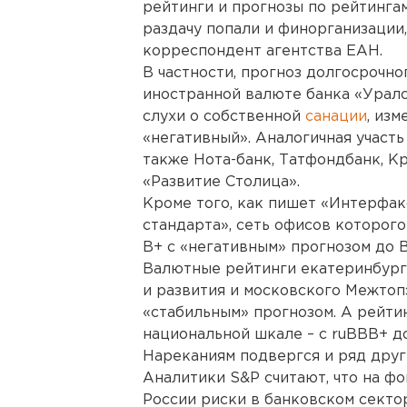
рейтинги и прогнозы по рейтинга
раздачу попали и финорганизации
корреспондент агентства ЕАН.
В частности, прогноз долгосрочно
иностранной валюте банка «Уралс
слухи о собственной
санации
, изм
«негативный». Аналогичная участь
также Нота-банк, Татфондбанк, К
«Развитие Столица».
Кроме того, как пишет «Интерфак
стандарта», сеть офисов которого
В+ с «негативным» прогнозом до В
Валютные рейтинги екатеринбург
и развития и московского Межтоп
«стабильным» прогнозом. А рейти
национальной шкале – с ruBBB+ д
Нареканиям подвергся и ряд друг
Аналитики S&P считают, что на ф
России риски в банковском секто