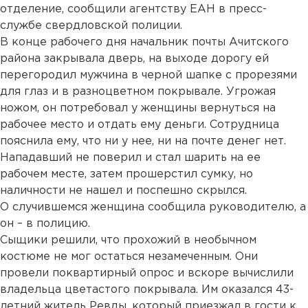
отделение, сообщили агентству ЕАН в пресс-
службе свердловской полиции.
В конце рабочего дня начальник почты Ачитского
района закрывала дверь, на выходе дорогу ей
перегородил мужчина в черной шапке с прорезями
для глаз и в разноцветном покрывале. Угрожая
ножом, он потребовал у женщины вернуться на
рабочее место и отдать ему деньги. Сотрудница
пояснила ему, что ни у нее, ни на почте денег нет.
Нападавший не поверил и стал шарить на ее
рабочем месте, затем прошерстил сумку, но
наличности не нашел и поспешно скрылся.
О случившемся женщина сообщила руководителю, а
он – в полицию.
Сыщики решили, что прохожий в необычном
костюме не мог остаться незамеченным. Они
провели поквартирный опрос и вскоре вычислили
владельца цветастого покрывала. Им оказался 43-
летний житель Ревды, который приезжал в гости к