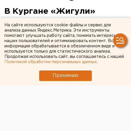
В Кургане «Жигули»
врезались в прицеп
На сайте используются cookie-файлы и сервис для
грузовика
анализа данных Яндекс.Метрика. Эти инструменты
помогают улучшать работу сайта, понимать интересы
наших пользователей и оптимизировать контент. Вся
Водитель госпитализирован.
информация обрабатывается в обезличенном виде и
используется только для статистического анализа.
Продолжая использовать сайт, вы соглашаетесь с нашей
Накануне, 24 февраля, в Кургане легковушка
Политикой обработки персональных данных
.
врезалась в прицеп от «КамАЗа», сообщили
агентству ЕАН в управлении ГИБДД по Зауралью.
Принимаю
ДТП произошло в 05:10 у дома №195 на улице
Гоголя. В это время 59-летний мужчина ехал по
городу на своей «шестерке». В какой-то момент
шофер отвлекся от управления автомобилем и, не
заметив впереди стоящий грузовик, врезался в него.
В результате столкновения курганец получил
травмы. Его госпитализировали. Европейско-
Азиатские Новости.