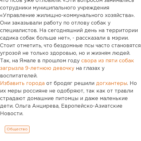
что псов уже отловили. «Эти вопросом занимались
сотрудники муниципального учреждения
«Управление жилищно-коммунального хозяйства».
Они заказывали работу по отлову собак у
специалистов. На сегодняшний день на территории
садика собак больше нет», - рассказали в мэрии.
Стоит отметить, что бездомные псы часто становятся
угрозой не только здоровью, но и жизням людей.
Так, на Ямале в прошлом году
свора из пяти собак
загрызла 9-летнюю девочку
на глазах у
воспитателей.
Избавить города
от бродяг решили
догхантеры
. Но
их меры россияне не одобряют, так как от травли
страдают домашние питомцы и даже маленькие
дети. Ольга Анцирева, Европейско-Азиатские
Новости.
Общество