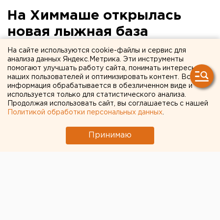
На Химмаше открылась
новая лыжная база
На сайте используются cookie-файлы и сервис для
Здание возвели по типовому проекту из легких
анализа данных Яндекс.Метрика. Эти инструменты
металлоконструкций.
помогают улучшать работу сайта, понимать интересы
наших пользователей и оптимизировать контент. Вся
информация обрабатывается в обезличенном виде и
Сегодня, 26 февраля, в Екатеринбурге открыла свои
используется только для статистического анализа.
двери новая лыжная база на территории ЕМУП
Продолжая использовать сайт, вы соглашаетесь с нашей
«Парк-стадион Химмаш», сообщили агентству ЕАН в
Политикой обработки персональных данных
.
пресс-службе мэрии.
Принимаю
Больше всего в базе нуждалось отделение лыжных
гонок детской спортивной школы «Кристалл».
Поэтому в 2014 году строители приступили к
работе. Они возвели здание по типовому проекту из
легких металлоконструкций.
Общая площадь объекта составила 270 квадратных
метров. Руководство закупило необходимое
оборудование, лыжи и мебель, а также снегоход,