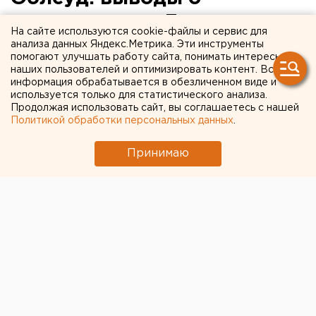
невиновности Лошагина не
На сайте используются cookie-файлы и сервис для
соответствуют фактам
анализа данных Яндекс.Метрика. Эти инструменты
помогают улучшать работу сайта, понимать интересы
наших пользователей и оптимизировать контент. Вся
В ведомстве объяснили отмену оправдательного
информация обрабатывается в обезличенном виде и
приговора фотографу.
используется только для статистического анализа.
Продолжая использовать сайт, вы соглашаетесь с нашей
Политикой обработки персональных данных
.
Свердловский областной суд опубликовал
мотивировочную часть апелляционного
Принимаю
определения об отмене оправдательного приговора
Дмитрию Лошагину, передает корреспондент
агентства ЕАН.
Напомним, что в конце декабря суд первой
инстанции признал вину фотографа недоказанной, в
связи с чем он был освобожден из-под ареста. С
таким приговором не согласились родственники
убитой фотомодели Юлии Прокопьевой-Лошагиной,
а также гособвинение. В итоге
26 февраля
Свердловский облсуд
удовлетворил их жалобы и