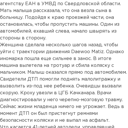
агентству ЕАН в УМВД по Свердловской области.
Мать малыша рассказала, что она везла сына в
больницу. Подойдя к краю проезжей части, она
остановилась, чтобы пропустить машины. Один из
автомобилей, ехавший слева, начало швырять из
стороны в сторону.
Женщина сделала несколько шагов назад, чтобы
уйти с траектории движения Daewoo Matiz. Однако
иномарка пошла еще сильнее в занос. В итоге
машина вылетела на тротуар и сбила коляску с
мальчиком. Малыш оказался прямо под автомобилем.
Свидетели ДТП помогли поднять малолитражку и
вызволить из-под нее ребенка. Очевидцы вызвали
скорую. Кроху увезли в ЦГБ Качканара. Врачи
диагностировали у него черепно-мозговую травму.
Сейчас жизни младенца ничего не угрожает. Ведь в
момент ДТП он был пристегнут ремнями
безопасности коляски и не выпал на асфальт.
Что касается 41-летней автоледи, управлявшей