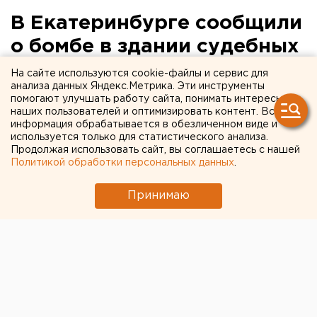
В Екатеринбурге сообщили
о бомбе в здании судебных
приставов
На сайте используются cookie-файлы и сервис для
анализа данных Яндекс.Метрика. Эти инструменты
помогают улучшать работу сайта, понимать интересы
Информация о минировании поступила на
наших пользователей и оптимизировать контент. Вся
электронную почту сотрудникам свердловского
информация обрабатывается в обезличенном виде и
УФССП.
используется только для статистического анализа.
Продолжая использовать сайт, вы соглашаетесь с нашей
Политикой обработки персональных данных
.
Неизвестный сообщил о минировании здания
судебных приставов на Пролетарской, 7 в
Принимаю
Екатеринбурге, передает корреспондент агентства
ЕАН.
По информации городского управления МВД,
письмо о заложенной бомбе пришло приставам на
электронную почту. Сотрудники свердловского
УФССП сразу же позвонили в полицию.
Сейчас на месте работают правоохранители,