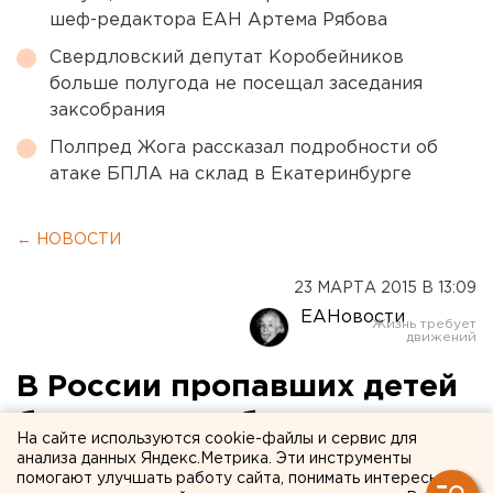
шеф-редактора ЕАН Артема Рябова
Свердловский депутат Коробейников
больше полугода не посещал заседания
заксобрания
Полпред Жога рассказал подробности об
атаке БПЛА на склад в Екатеринбурге
← НОВОСТИ
23 МАРТА 2015 В 13:09
ЕАНовости
В России пропавших детей
будут искать беспилотники
На сайте используются cookie-файлы и сервис для
анализа данных Яндекс.Метрика. Эти инструменты
Презентация системы состоится в марте.
помогают улучшать работу сайта, понимать интересы