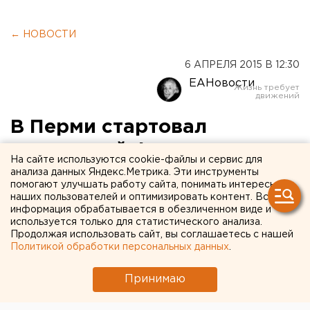
← НОВОСТИ
6 АПРЕЛЯ 2015 В 12:30
ЕАНовости
В Перми стартовал
ежегодный фестиваль
На сайте используются cookie-файлы и сервис для
«Соленые уши»
анализа данных Яндекс.Метрика. Эти инструменты
помогают улучшать работу сайта, понимать интересы
наших пользователей и оптимизировать контент. Вся
Ежегодный фестиваль капустников стартовал в
информация обрабатывается в обезличенном виде и
Перми.
используется только для статистического анализа.
Продолжая использовать сайт, вы соглашаетесь с нашей
Политикой обработки персональных данных
.
Девятый ежегодный фестиваль капустников
«Соленые уши» стартует 6 апреля на сцене Театра
Принимаю
кукол в Перми, сообщили агентству ЕАН в краевом
минкультуры.