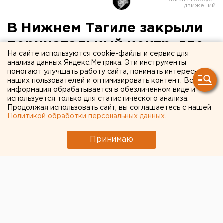
В Нижнем Тагиле закрыли
перинатальный центр, где
На сайте используются cookie-файлы и сервис для
умер младенец
анализа данных Яндекс.Метрика. Эти инструменты
помогают улучшать работу сайта, понимать интересы
наших пользователей и оптимизировать контент. Вся
По данным минздрава, учреждение закрыто на
информация обрабатывается в обезличенном виде и
плановую дезинфекцию.
используется только для статистического анализа.
Продолжая использовать сайт, вы соглашаетесь с нашей
Политикой обработки персональных данных
.
В Нижнем Тагиле временно закрыли перинатальный
центр, где скончался новорожденный мальчик,
Принимаю
передает корреспондент агентства ЕАН.
Как прокомментировали ситуацию в пресс-службе
областного минздрава, закрытие было плановым, с
гибелью младенца оно не связано – дезинфекция
проводится каждый год.
Напомним
, трагедия произошла в конце марта. По
словам родителей, мальчик появился на свет