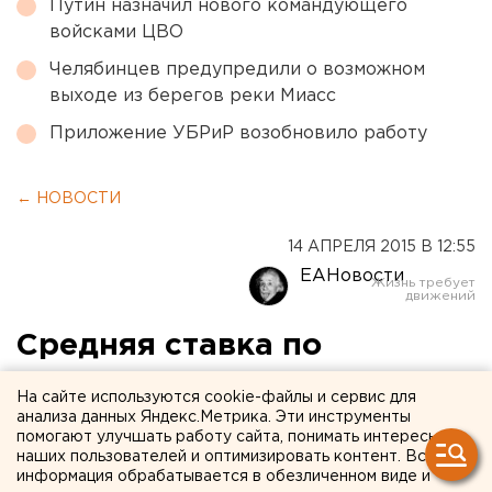
Путин назначил нового командующего
войсками ЦВО
Челябинцев предупредили о возможном
выходе из берегов реки Миасс
Приложение УБРиР возобновило работу
← НОВОСТИ
14 АПРЕЛЯ 2015 В 12:55
ЕАНовости
Средняя ставка по
льготным автокредитам
На сайте используются cookie-файлы и сервис для
составила 12,32 процента
анализа данных Яндекс.Метрика. Эти инструменты
помогают улучшать работу сайта, понимать интересы
наших пользователей и оптимизировать контент. Вся
Банки отказали в кредите на авто почти
информация обрабатывается в обезличенном виде и