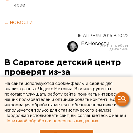
крае
← НОВОСТИ
16 АПРЕЛЯ 2015 В 10:22
ЕАНовости
В Саратове детский центр
проверят из-за
издевательств над
На сайте используются cookie-файлы и сервис для
анализа данных Яндекс.Метрика. Эти инструменты
ребенком
помогают улучшать работу сайта, понимать интересы
наших пользователей и оптимизировать контент. Вся
информация обрабатывается в обезличенном виде и
Следственный комитет организует проверку
используется только для статистического анализа.
«Золотого ключика» из-за фотографий со
Продолжая использовать сайт, вы соглашаетесь с нашей
связанным мальчиком.
Политикой обработки персональных данных
.