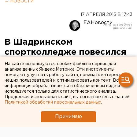
← НОВОСТИ
17 АПРЕЛЯ 2015 В 17:43
ЕАНовости
В Шадринском
спортколледже повесился
подросток
На сайте используются cookie-файлы и сервис для
анализа данных Яндекс.Метрика. Эти инструменты
помогают улучшать работу сайта, понимать интересы
Тело 17-летнего студента нашли 12 апреля в
наших пользователей и оптимизировать контент. Вся
комнате общежития.
информация обрабатывается в обезличенном виде и
используется только для статистического анализа.
Продолжая использовать сайт, вы соглашаетесь с нашей
Следственные органы Шадринска выполняют
Политикой обработки персональных данных
.
проверку по факту обнаружения трупа подростка в
колледже физической культуры и здоровья,
Принимаю
сообщает корреспондент ЕАН.
Тело 17-летнего студента нашли 12 апреля в комнате
общежития по адресу: улица Розы Люксембург, 5.