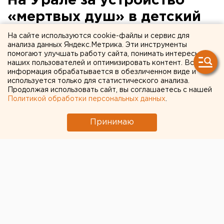
На Урале за устройство
«мертвых душ» в детский
сад заведующая получила
На сайте используются cookie-файлы и сервис для
анализа данных Яндекс.Метрика. Эти инструменты
два года
помогают улучшать работу сайта, понимать интересы
наших пользователей и оптимизировать контент. Вся
информация обрабатывается в обезличенном виде и
Зарплату несуществующих сотрудников
используется только для статистического анализа.
женщина получала сама.
Продолжая использовать сайт, вы соглашаетесь с нашей
Политикой обработки персональных данных
.
В Тугулыме вынесли приговор заведующей
детского сада, которая 6 лет подряд фиктивно
Принимаю
устраивала на работу своих родственников и
получала за них зарплату, сообщили агентству ЕАН
в пресс-службе следственного управления СКР по
Свердловской области.
С 2006 по 2012 год обвиняемая «трудоустроила»
двух дочерей, зятя и еще троих знакомых на
вакантные должности в садик. Никаких
обязанностей липовые сотрудники не выполняли.