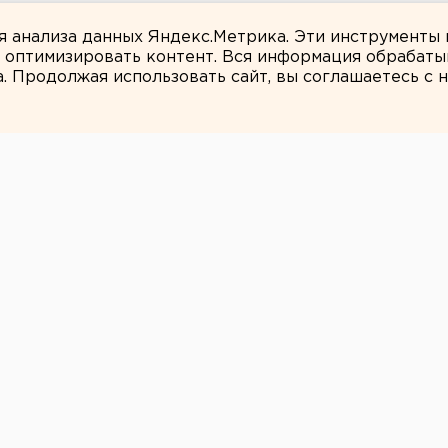
 в Свердловской области
ля анализа данных Яндекс.Метрика. Эти инструменты
и оптимизировать контент. Вся информация обрабаты
а. Продолжая использовать сайт, вы соглашаетесь с
ЕАНовости
м управлении МЧС
ятник героям-
предоставлено майору внутренней
евичу Забудько.
итории главного управления МЧС