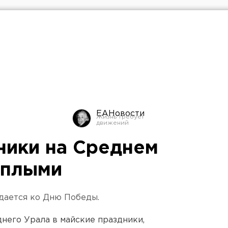
ЕАНовости
ники на Среднем
еплыми
дается ко Дню Победы.
него Урала в майские праздники,