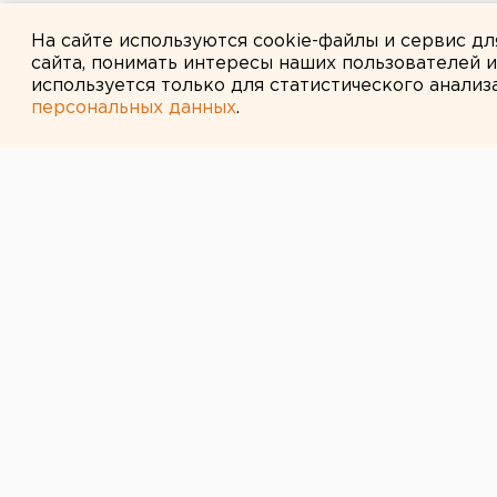
Ракетную опасность объявили
На сайте используются cookie-файлы и сервис д
сайта, понимать интересы наших пользователей 
используется только для статистического анализ
персональных данных
.
← НОВОСТИ
30 АПРЕЛЯ 2015 В 16:10
В свердловско
поставили пам
спасателям
Право открытия мемориала было 
службы в отставке Федору Василь
Сегодня в Екатеринбурге на терр