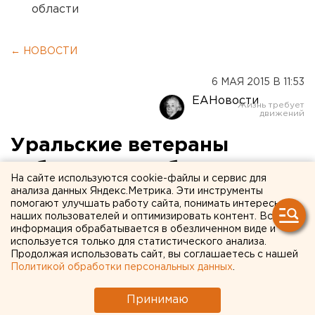
области
← НОВОСТИ
6 МАЯ 2015 В 11:53
ЕАНовости
Уральские ветераны
собрались, чтобы
На сайте используются cookie-файлы и сервис для
пообщаться, спеть и
анализа данных Яндекс.Метрика. Эти инструменты
помогают улучшать работу сайта, понимать интересы
показать артефакты
наших пользователей и оптимизировать контент. Вся
информация обрабатывается в обезличенном виде и
Победы
используется только для статистического анализа.
Продолжая использовать сайт, вы соглашаетесь с нашей
Политикой обработки персональных данных
.
Во встрече приняли участие именитые
фронтовики.
Принимаю