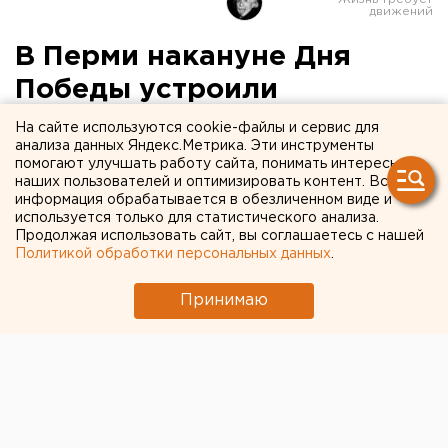
В Перми накануне Дня
Победы устроили
вечеринку «А ночи здесь
На сайте используются cookie-файлы и сервис для
анализа данных Яндекс.Метрика. Эти инструменты
громкие»
помогают улучшать работу сайта, понимать интересы
наших пользователей и оптимизировать контент. Вся
информация обрабатывается в обезличенном виде и
На афише девушка задирает мини-платье.
используется только для статистического анализа.
Продолжая использовать сайт, вы соглашаетесь с нашей
Пермский клуб накануне Дня Победы устраивает
Политикой обработки персональных данных
.
скандальную вечеринку под названием «А ночи
здесь громкие…», реклама и название которой
Принимаю
вызвали волну негатива в Сети, передает
корреспондент агентства ЕАН.
Возмутительную афишу с георгиевскими лентами
заметили блогеры. На плакате девушка в пилотке
опирается на военное орудие и намекает на
готовность задрать свое красное мини-платье. При