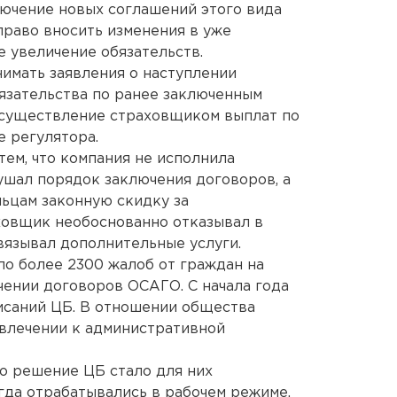
лючение новых соглашений этого вида
право вносить изменения в уже
 увеличение обязательств.
нимать заявления о наступлении
бязательства по ранее заключенным
 осуществление страховщиком выплат по
е регулятора.
тем, что компания не исполнила
ушал порядок заключения договоров, а
ьцам законную скидку за
аховщик необоснованно отказывал в
язывал дополнительные услуги.
ило более 2300 жалоб от граждан на
ении договоров ОСАГО. С начала года
исаний ЦБ. В отношении общества
ивлечении к административной
то решение ЦБ стало для них
гда отрабатывались в рабочем режиме.