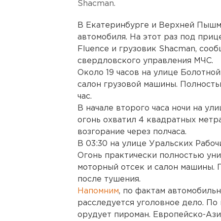
Shacman.
В Екатеринбурге и Верхней Пышм
автомобиля. На этот раз под приц
Fluence и грузовик Shacman, соо
свердловского управления МЧС.
Около 19 часов на улице Болотной
салон грузовой машины. Полность
час.
В начале второго часа ночи на ули
огонь охватил 4 квадратных метр
возгорание через полчаса.
В 03:30 на улице Уральских Рабо
Огонь практически полностью ун
моторный отсек и салон машины. 
после тушения.
Напомним
, по фактам автомобиль
расследуется уголовное дело. По
орудует пироман. Европейско-Ази