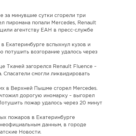
е за минувшие сутки сгорели три
ел пиромана попали Mercedes, Renault
бщили агентству ЕАН в пресс-службе
 в Екатеринбурге вспыхнул кузов и
ю потушить возгорание удалось через
це Ткачей загорелся Renault Fluence –
а. Спасатели смогли ликвидировать
чих в Верхней Пышме сгорел Mercedes.
ичтожил дорогую иномарку – выгорел
Потушить пожар удалось через 20 минут
ных пожаров в Екатеринбурге
 неофициальным данным, в городе
атские Новости.