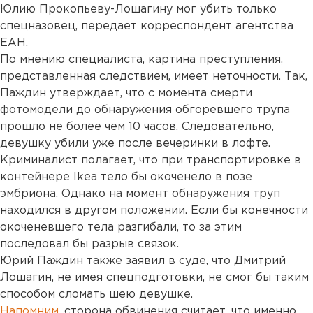
Юлию Прокопьеву-Лошагину мог убить только
спецназовец, передает корреспондент агентства
ЕАН.
По мнению специалиста, картина преступления,
представленная следствием, имеет неточности. Так,
Паждин утверждает, что с момента смерти
фотомодели до обнаружения обгоревшего трупа
прошло не более чем 10 часов. Следовательно,
девушку убили уже после вечеринки в лофте.
Криминалист полагает, что при транспортировке в
контейнере Ikea тело бы окоченело в позе
эмбриона. Однако на момент обнаружения труп
находился в другом положении. Если бы конечности
окоченевшего тела разгибали, то за этим
последовал бы разрыв связок.
Юрий Паждин также заявил в суде, что Дмитрий
Лошагин, не имея спецподготовки, не смог бы таким
способом сломать шею девушке.
Напомним
, сторона обвинения считает, что именно