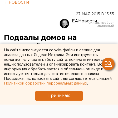
← НОВОСТИ
27 МАЯ 2015 В 15:35
ЕАНовости
Подвалы домов на
Широкой речке
На сайте используются cookie-файлы и сервис для
пропитались фекальными
анализа данных Яндекс.Метрика. Эти инструменты
помогают улучшать работу сайта, понимать интересы
водами
наших пользователей и оптимизировать контент. Вся
информация обрабатывается в обезличенном виде и
используется только для статистического анализа.
Разливы канализации досаждают жителям
Продолжая использовать сайт, вы соглашаетесь с нашей
микрорайона третий год подряд.
Политикой обработки персональных данных
.
Канализация затопила подвалы домов на Широкой
Принимаю
речке в Екатеринбурге, сообщили агентству ЕАН
местные коммунальщики.
Пострадали те, кто живет на улице Соболева, №21/1