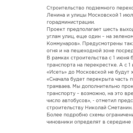
Строительство подземного перехо
Ленина и улицы Московской 1 июл
горадминистрации.
Проект предполагает шесть выход
углам улиц, еще один – на зелен
Коммунаров». Предусмотрены так
огня и на пешеходной зоне посре
В рамках строительства с 1 июня 
транспорта на перекрестке. А с 1
«Исеть» до Московской не будут 
«Сначала будет перекрыта часть 
трамваев. Мы дополнительно прок
транспорту – возможно, на это вр
число автобусов», - отметил пред
строительству Николай Сметанин.
Более подробно схемы ограничени
чиновники определят в середине 