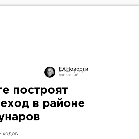
ЕАНовости
ге построят
еход в районе
унаров
ыходов.