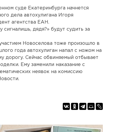
йонном суде Екатеринбурга начнется
ого дела автохулигана Игоря
ент агентства ЕАН.
у сигналишь, дядя?» будут судить за
 участием Новоселова тоже произошло в
лого года автохулиган напал с ножом на
му дорогу. Сейчас обвиняемый отбывает
оделки. Ему заменили наказание с
тематических неявок на комиссию
овости.