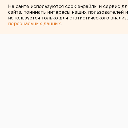
МИД призвал россиян готовить
На сайте используются cookie-файлы и сервис д
сайта, понимать интересы наших пользователей 
используется только для статистического анализ
персональных данных
.
← НОВОСТИ
8 ИЮНЯ 2015 В 10:47
Челябинка, по
заживо новоро
лесу, хочет ее
По словам, горе-родительницы он
В Челябинской области нашли мат
лесу новорожденную дочь. Горе-р