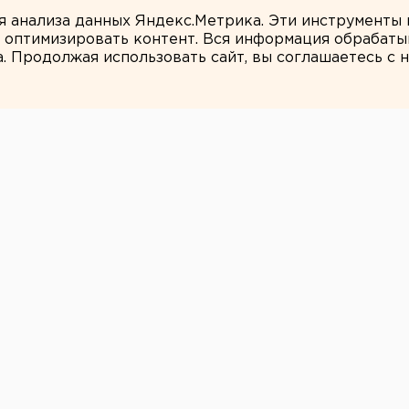
ся к затяжной войне
ля анализа данных Яндекс.Метрика. Эти инструменты
и оптимизировать контент. Вся информация обрабаты
а. Продолжая использовать сайт, вы соглашаетесь с
ЕАНовости
хоронившая
жденную дочь в
 вернуть
а забеременела после изнасилования.
ь-кукушку, которая заживо похоронила в
одительницей оказалась 21-летняя