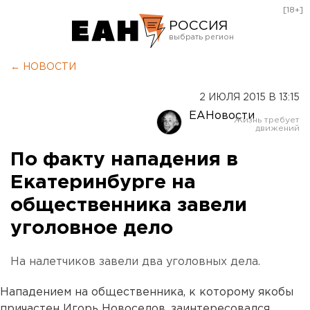
[18+]
РОССИЯ
Екатеринбург
← НОВОСТИ
Челябинск
2 ИЮЛЯ 2015 В 13:15
Курган
ЕАНовости
Оренбург
По факту нападения в
Екатеринбурге на
общественника завели
уголовное дело
На налетчиков завели два уголовных дела.
Нападением на общественника, к которому якобы
причастен Игорь Новоселов, заинтересовался