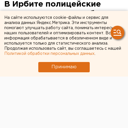
В Ирбите полицейские
загнали веловора в болото
На сайте используются cookie-файлы и сервис для
анализа данных Яндекс.Метрика. Эти инструменты
Спасать утопающего пришлось
помогают улучшать работу сайта, понимать интересы
наших пользователей и оптимизировать контент. Вся
правоохранителям.
информация обрабатывается в обезличенном виде и
используется только для статистического анализа.
В Ирбите вор увяз в болоте вместе с украденным
Продолжая использовать сайт, вы соглашаетесь с нашей
велосипедом. Спасать утопающего пришлось
Политикой обработки персональных данных
.
полицейским, при бегстве от которых его и засосала
Принимаю
трясина, сообщили агентству ЕАН в пресс-службе
свердловской полиции.
В правоохранительные органы 24 июня обратилась
30-летняя женщина и рассказала, что у нее угнали
велосипед. Владелица описала приметы своего
байка, ориентировку разослали полицейским.
Вскоре инспекторы ДПС заметили на улице похожий
велосипед. Они остановили его водителя и
спросили, кто он и откуда. Мужчина вместо ответа