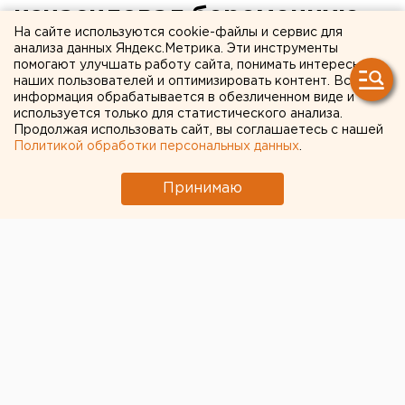
изнасиловал беременную
На сайте используются cookie-файлы и сервис для
анализа данных Яндекс.Метрика. Эти инструменты
Он был пьян.
помогают улучшать работу сайта, понимать интересы
наших пользователей и оптимизировать контент. Вся
информация обрабатывается в обезличенном виде и
Житель Осинского района совершил преступление
используется только для статистического анализа.
по отношению к беременной женщине, передает
Продолжая использовать сайт, вы соглашаетесь с нашей
корреспондент агентства ЕАН со ссылкой на СУ
Политикой обработки персональных данных
.
СКР по Прикамью.
Гражданин был пьян. Он незаконно проник в чужую
Принимаю
квартиру 24 мая этого года. С применением силы и
угроз убийством он изнасиловал находящуюся там
знакомую ему 20-летнюю женщину, которая была
беременна.
Теперь пермяк подозревается в совершении
преступления по 3 статьям: «Изнасилование,
соединенное с угрозой убийством», «Нарушение
неприкосновенности жилища» и «Угроза
убийством». Дело уже находится в суде.
Европейско-Азиатские Новости.