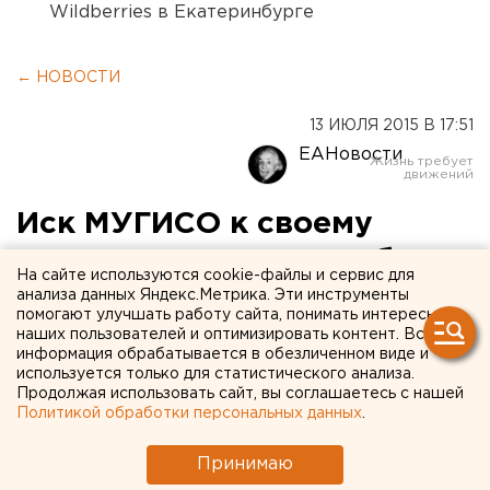
Wildberries в Екатеринбурге
← НОВОСТИ
13 ИЮЛЯ 2015 В 17:51
ЕАНовости
Иск МУГИСО к своему
замминистра остался без
На сайте используются cookie-файлы и сервис для
рассмотрения
анализа данных Яндекс.Метрика. Эти инструменты
помогают улучшать работу сайта, понимать интересы
наших пользователей и оптимизировать контент. Вся
Ведомство через суд доказало
информация обрабатывается в обезличенном виде и
добросовестность своего сотрудника.
используется только для статистического анализа.
Продолжая использовать сайт, вы соглашаетесь с нашей
Политикой обработки персональных данных
.
Свердловский арбитражный суд 13 июля оставил без
рассмотрения иск регионального министерства по
Принимаю
управлению госимуществом к заместителю