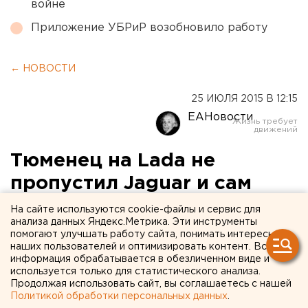
войне
Приложение УБРиР возобновило работу
← НОВОСТИ
25 ИЮЛЯ 2015 В 12:15
ЕАНовости
Тюменец на Lada не
пропустил Jaguar и сам
пострадал
На сайте используются cookie-файлы и сервис для
анализа данных Яндекс.Метрика. Эти инструменты
помогают улучшать работу сайта, понимать интересы
В Тюмени накануне, 24 июля, на улице 50 лет
наших пользователей и оптимизировать контент. Вся
Октября у дома №77 столкнулись Lada 21014 и
информация обрабатывается в обезличенном виде и
Jaguar, передает корреспондент агентства ЕАН.
используется только для статистического анализа.
Продолжая использовать сайт, вы соглашаетесь с нашей
Водитель отечественной машины нарушил
Политикой обработки персональных данных
.
очередность проезда при развороте. В результате