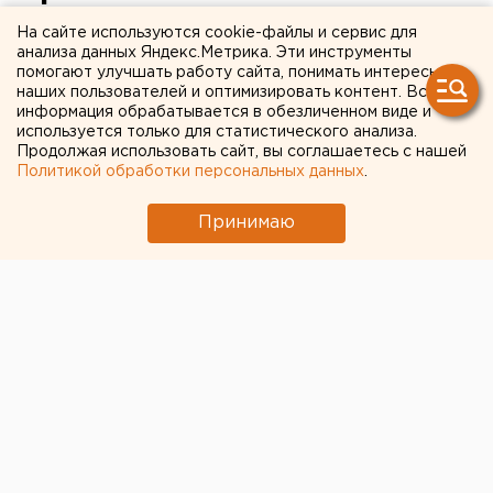
человек
На сайте используются cookie-файлы и сервис для
анализа данных Яндекс.Метрика. Эти инструменты
помогают улучшать работу сайта, понимать интересы
В пригороде Багдада взорвался грузовик.
наших пользователей и оптимизировать контент. Вся
информация обрабатывается в обезличенном виде и
Не менее 60 человек погибло и еще 200 получили
используется только для статистического анализа.
Продолжая использовать сайт, вы соглашаетесь с нашей
ранения в результате взрыва грузовика в
Политикой обработки персональных данных
.
пригороде Багдада, передает корреспондент
агентства ЕАН.
Принимаю
Взрыв прогремел в четверг на северо-востоке
столицы Ирака, пишет «РИА Новости». Пока ни одна
из террористических группировок не взяла на себя
ответственность за трагический инцидент. Полиция
Багдада уверена, что взрыв был именно терактом,
сообщают иностранные СМИ. Европейско-Азиатские
Новости.
Общество