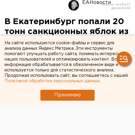
ЕАНовости
В Екатеринбург попали 20
тонн санкционных яблок из
Польши
На сайте используются cookie-файлы и сервис для
анализа данных Яндекс.Метрика. Эти инструменты
помогают улучшать работу сайта, понимать интересы
Фрукты решено сжечь.
наших пользователей и оптимизировать контент. Вся
информация обрабатывается в обезличенном виде и
В Екатеринбург по подложным документам попали
используется только для статистического анализа.
Продолжая использовать сайт, вы соглашаетесь с нашей
20 тонн запрещенных к ввозу польских яблок,
Политикой обработки персональных данных
.
передает корреспондент ЕАН.
По данным городской таможни, в документах в
Принимаю
качестве страны происхождения была указана
Сербия, однако обман удалось раскрыть благодаря
опознанию фальшивых подписей.
Пока точное решение о методе уничтожения
польских фруктов не принято, однако, по всей
видимости, их просто сожгут. Именно так ранее