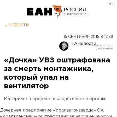
[18+]
РОССИЯ
Екатеринбург
← НОВОСТИ
Челябинск
15 СЕНТЯБРЯ 2015 В 17:39
Курган
ЕАНовости
Оренбург
«Дочка» УВЗ оштрафована
за смерть монтажника,
который упал на
вентилятор
Материалы переданы в следственные органы.
Дочернее предприятие «Уралвагонзавода» ОА
«Уралтрансмаш» оштрафовано за нарушение норм