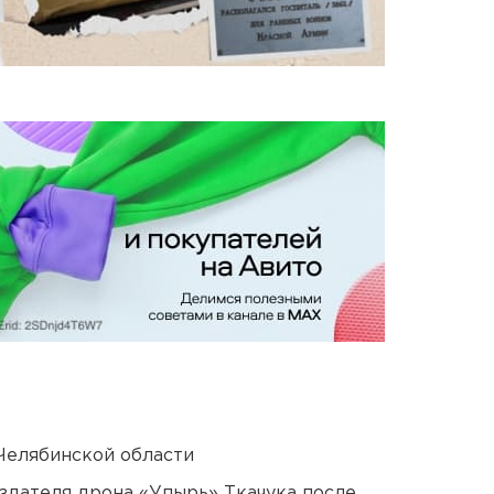
Челябинской области
оздателя дрона «Упырь» Ткачука после