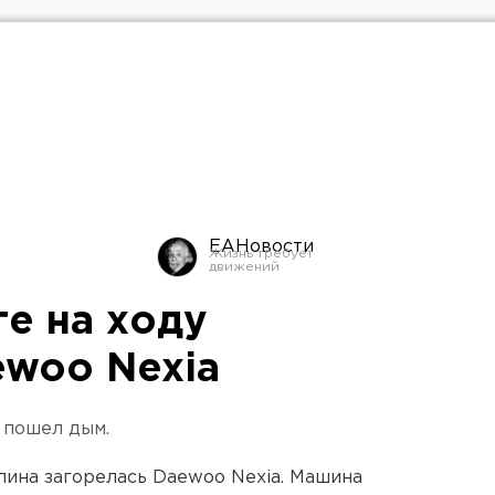
ЕАНовости
ге на ходу
ewoo Nexia
 пошел дым.
епина загорелась Daewoo Nexia. Машина