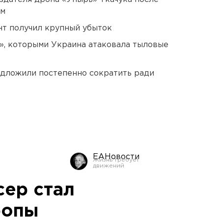
ом
нт получил крупный убыток
», которыми Украина атаковала тыловые
едложили постепенно сократить ради
ЕАНовости
сер стал
ропы