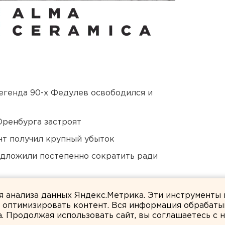
егенда 90-х Федулев освободился и
Оренбурга застроят
нт получил крупный убыток
едложили постепенно сократить ради
озможном выходе из берегов реки Миасс
ля анализа данных Яндекс.Метрика. Эти инструменты
и оптимизировать контент. Вся информация обрабаты
а. Продолжая использовать сайт, вы соглашаетесь с