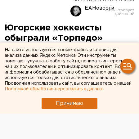
30 СЕНТЯБРЯ 2015 В 10:30
ЕАНовости
Югорские хоккеисты
обыграли «Торпедо»
На сайте используются cookie-файлы и сервис для
Следующая встреча с минским «Динамо».
анализа данных Яндекс.Метрика. Эти инструменты
помогают улучшать работу сайта, понимать интересы
Накануне в рамках регулярного чемпионата КХЛ
наших пользователей и оптимизировать контент. Вся
информация обрабатывается в обезличенном виде и
сезона 2015-2016 состоялся матч между «Югрой» из
используется только для статистического анализа.
Ханты-Мансийска и нижегородским «Торпедо». На
Продолжая использовать сайт, вы соглашаетесь с нашей
домашней «Арене-Югра» хозяева обыграли
Политикой обработки персональных данных
.
хоккеистов из Нижнего Новгорода, передает
Принимаю
корреспондент агентства ЕАН. Встреча
завершилась со счетом 3:2.
Авторами голов в ворота «Торпедо» стали Артем
Булянский (на 12-й минуте), Игорь Бортников (35) и
Виталий Ситников (57).